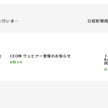
KDDIの５G通信システム下でHATSの実証実験を行いました
を
CEO林 ウェビナー登壇のお知らせ
ト
R
お知らせ
お