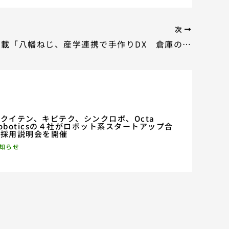
次
日経新聞掲載「八幡ねじ、産学連携で手作りDX 倉庫の欠品率改善」の記事にて当社を紹介いただきました
クイテン、キビテク、シンクロボ、Octa
oboticsの４社がロボット系スタートアップ合
同採用説明会を開催
知らせ